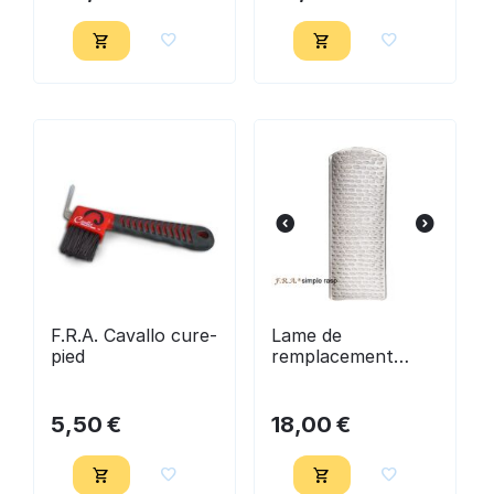
F.R.A. Cavallo cure-
Lame de
pied
remplacement
FINE pour rape de
parage jaune - FRA
5,50
€
18,00
€