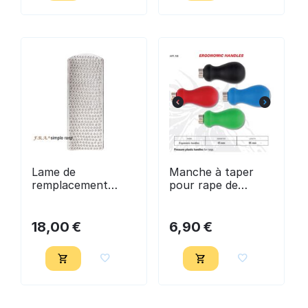
Lame de
Manche à taper
remplacement
pour rape de
GROSSE, pour
parage - Bassoli
rape de parage
rouge - FRA
18,00
€
6,90
€