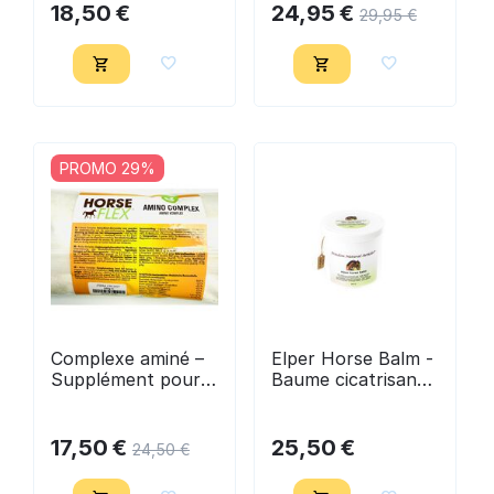
18,50
€
24,95
€
29,95
€
PROMO 29%
Complexe aminé –
Elper Horse Balm -
Supplément pour
Baume cicatrisant
muscles & tissu
250 ml - FRA
conjonctif cheval
500 g - Horseflex
17,50
€
25,50
€
24,50
€