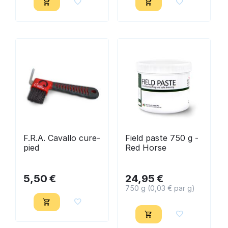
F.R.A. Cavallo cure-
Field paste 750 g -
pied
Red Horse
5,50
€
24,95
€
750 g (
0,03
€ par g)