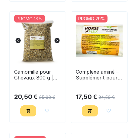
PROMO 18%
PROMO 29%
Camomille pour
Complexe aminé –
Chevaux 800 g |
Supplément pour
HorseFlex
muscles & tissu
conjonctif cheval
500 g - Horseflex
20,50
€
17,50
€
25,00
€
24,50
€