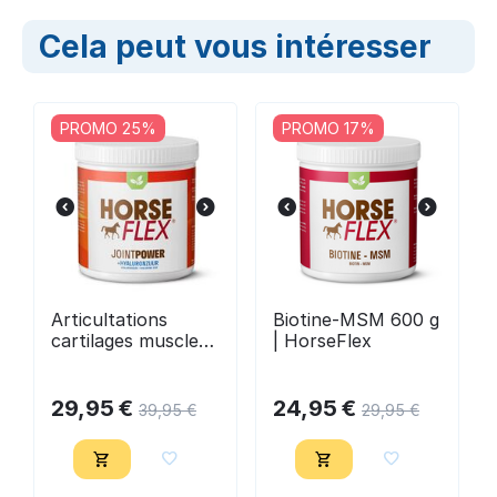
Cela peut vous intéresser
PROMO 25%
PROMO 17%
Articultations
Biotine-MSM 600 g
cartilages muscles
| HorseFlex
- JointPower +
Acide hyaluronique
550 g | Horseflex
29,95
€
24,95
€
39,95
€
29,95
€