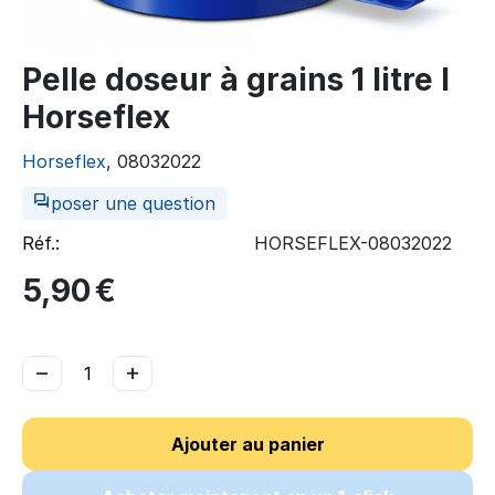
Pelle doseur à grains 1 litre I
Horseflex
Horseflex
, 08032022
poser une question
Réf.:
HORSEFLEX-08032022
5,90
€
−
+
Ajouter au panier