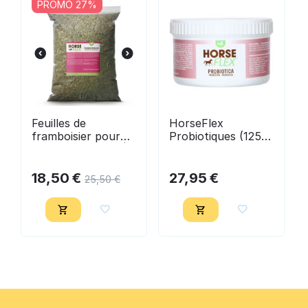
PROMO 27%
Feuilles de
HorseFlex
framboisier pour
Probiotiques (125
Chevaux - 800 g |
g)
HorseFlex
18,50
€
27,95
€
25,50
€