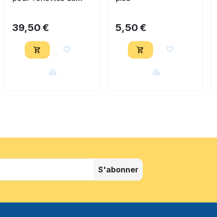
parage - Bassoli
39,50
€
5,50
€
S'abonner