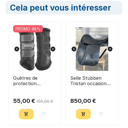
Cela peut vous intéresser
PROMO 48%
Guêtres de
Selle Stubben
protection
Tristan occasion
dressage AIRFLOW
16,5 pouces
taille M - Stubben
55,00
€
850,00
€
105,00
€