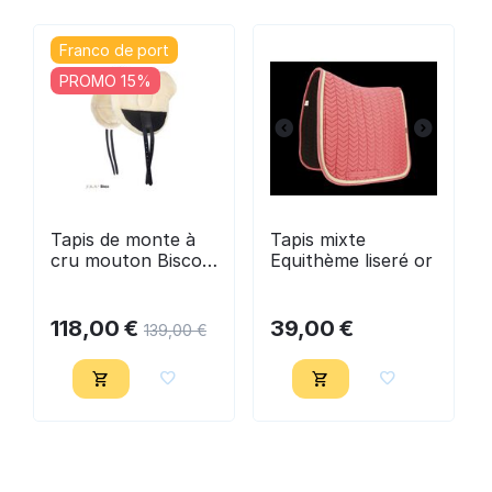
Franco de port
PROMO 15%
Tapis de monte à
Tapis mixte
cru mouton Bisco -
Equithème liseré or
FRA
118,00
€
39,00
€
139,00
€